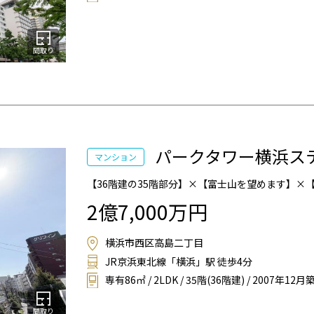
間取り
パークタワー横浜ス
マンション
【36階建の35階部分】×【富士山を望めます】×
2億7,000万円
横浜市西区高島二丁目
JR京浜東北線「横浜」駅 徒歩4分
専有86㎡ / 2LDK / 35階(36階建) / 2007年12月
間取り