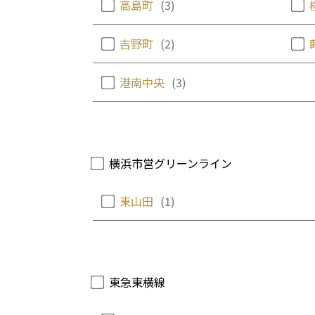
高島町
(3)
吉野町
(2)
港南中央
(3)
横浜市営グリーンライン
東山田
(1)
東急東横線