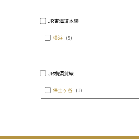
JR東海道本線
横浜
(5)
JR横須賀線
保土ヶ谷
(1)