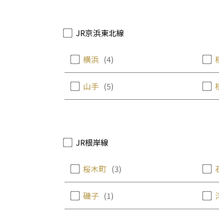
JR京浜東北線
横浜
(4)
山手
(5)
JR根岸線
桜木町
(3)
磯子
(1)