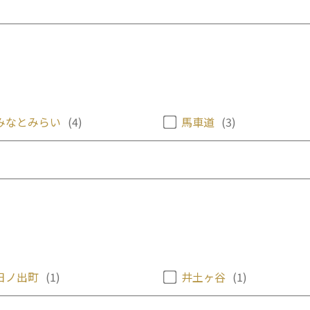
みなとみらい
(4)
馬車道
(3)
日ノ出町
(1)
井土ヶ谷
(1)