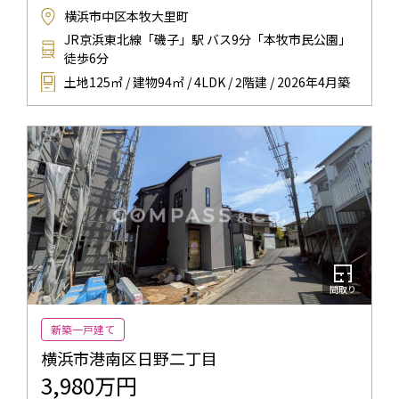
横浜市中区本牧大里町
JR京浜東北線「磯子」駅 バス9分「本牧市民公園」
徒歩6分
土地125㎡ / 建物94㎡ / 4LDK / 2階建 / 2026年4月築
間取り
新築一戸建て
横浜市港南区日野二丁目
3,980万円