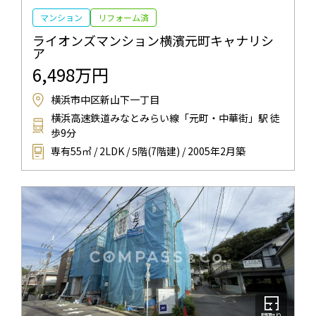
マンション
リフォーム済
ライオンズマンション横濱元町キャナリシ
ア
6,498万円
横浜市中区新山下一丁目
横浜高速鉄道みなとみらい線「元町・中華街」駅 徒
歩9分
専有55㎡ / 2LDK / 5階(7階建) / 2005年2月築
間取り