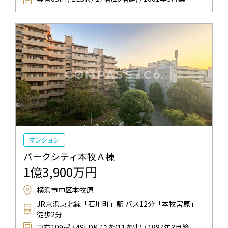
マンション
パークシティ本牧Ａ棟
1億3,900万円
横浜市中区本牧原
JR京浜東北線「石川町」駅 バス12分「本牧宮原」
徒歩2分
専有199㎡ / 4SLDK / 2階(11階建) / 1987年3月築