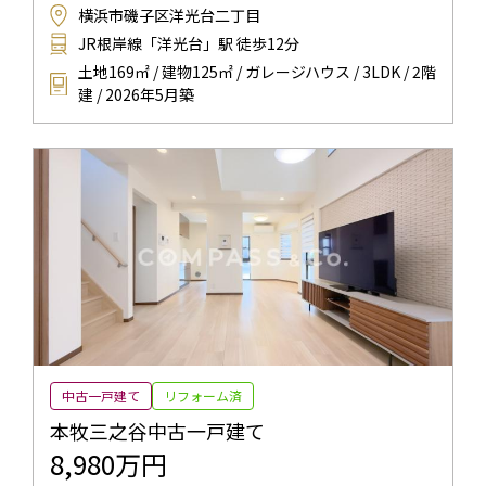
横浜市磯子区洋光台二丁目
JR根岸線「洋光台」駅 徒歩12分
土地169㎡ / 建物125㎡ / ガレージハウス / 3LDK / 2階
建 / 2026年5月築
中古一戸建て
リフォーム済
本牧三之谷中古一戸建て
8,980万円