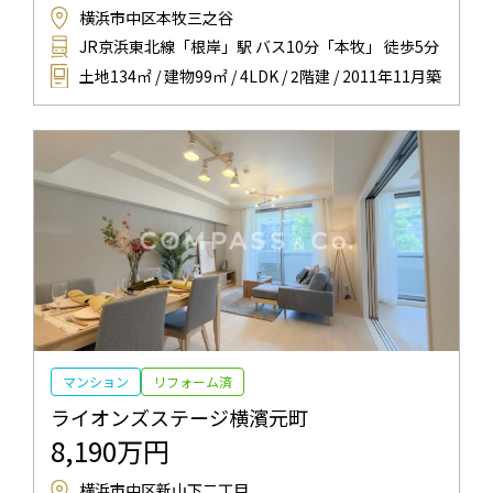
横浜市中区本牧三之谷
JR京浜東北線「根岸」駅 バス10分「本牧」 徒歩5分
土地134㎡ / 建物99㎡ / 4LDK / 2階建 / 2011年11月築
マンション
リフォーム済
ライオンズステージ横濱元町
8,190万円
横浜市中区新山下二丁目